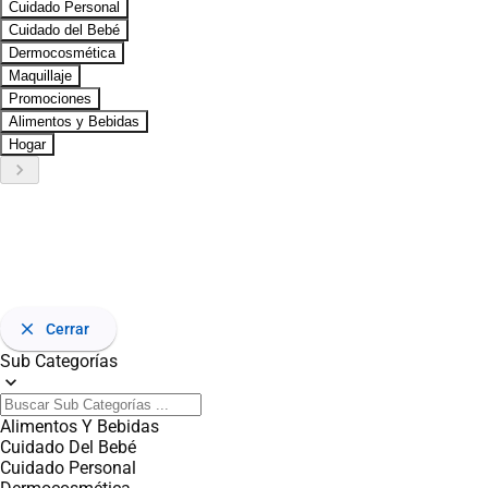
Cuidado Personal
Cuidado del Bebé
Dermocosmética
Maquillaje
Promociones
Alimentos y Bebidas
Hogar
keyboard_arrow_right
close
Cerrar
Sub Categorías
expand_more
Alimentos Y Bebidas
Cuidado Del Bebé
Cuidado Personal