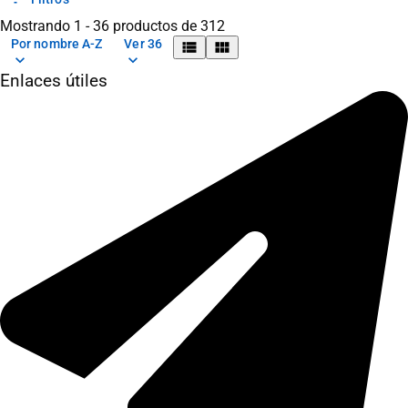
Mostrando 1 - 36 productos de 312
Por nombre A-Z
Ver 36
view_list
view_module
keyboard_arrow_down
keyboard_arrow_down
Enlaces útiles