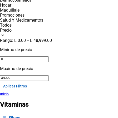
Dermocosmética
Hogar
Maquillaje
Promociones
Salud Y Medicamentos
Todos
Precio
expand_more
Rango:
L 0.00
--
L 48,999.00
Mínimo de precio
Máximo de precio
Aplicar Filtros
Inicio
Vitaminas
filter_list
Filtros