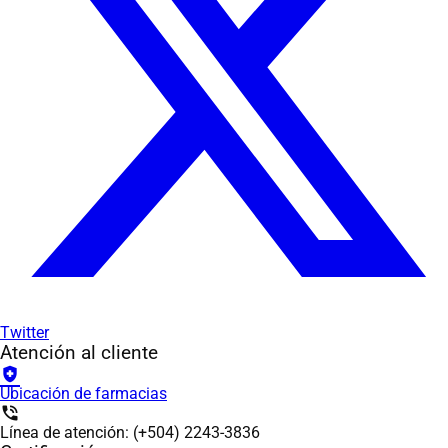
Twitter
Atención al cliente
health_and_safety
Ubicación de farmacias
phone_in_talk
Línea de atención: (+504) 2243-3836