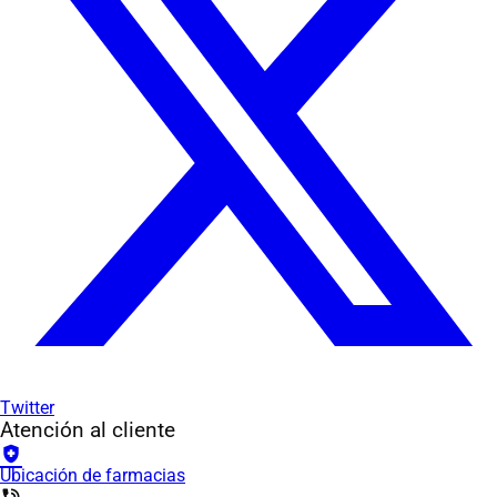
Twitter
Atención al cliente
health_and_safety
Ubicación de farmacias
phone_in_talk