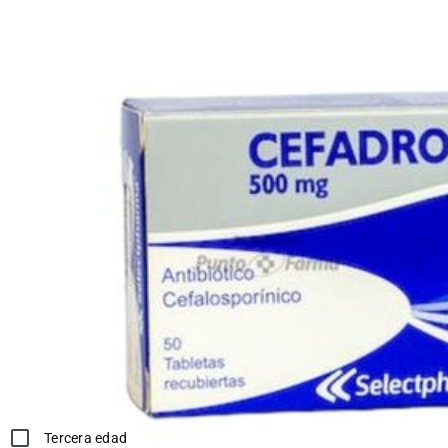
Marca:
SELECTPHARMA
SKU:
10007932
Dosis:
Adultos: Dosis habitual: 1-2 g al día, dividido en 1 o 2 dosis, vía
oral. Dosis máxima en adultos 4 g al día. Infecciones
orofaciales: 250-500 mg cada 8 horas, vía oral.Administrar con
precaución y con seguimiento médico
*Compras con receta médica o tercera edad, deben adjuntar en
el siguiente paso la documentación correspondiente.
Sirve para:
Infección Bacteriana
Infección
Tercera edad