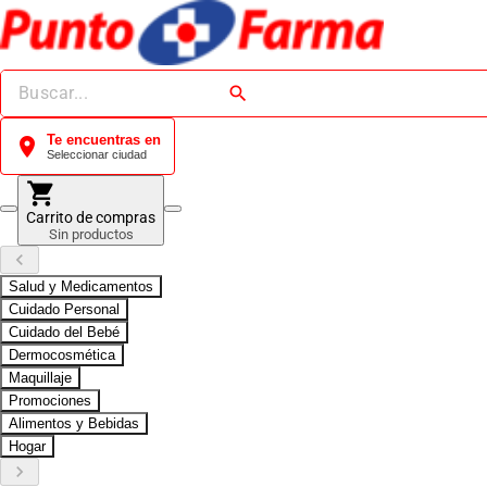
search
Te encuentras en
location_on
Seleccionar ciudad
shopping_cart
Carrito de compras
Sin productos
keyboard_arrow_left
Salud y Medicamentos
Cuidado Personal
Cuidado del Bebé
Dermocosmética
Maquillaje
Promociones
Alimentos y Bebidas
Hogar
keyboard_arrow_right