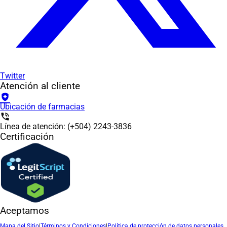
Twitter
Atención al cliente
health_and_safety
Ubicación de farmacias
phone_in_talk
Línea de atención: (+504) 2243-3836
Certificación
Aceptamos
Mapa del Sitio
|
Términos y Condiciones
|
Política de protección de datos personales