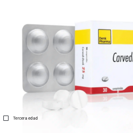
Marca:
DENK PHARMA
SKU:
10009836
Dosis:
La dosis inicial es de 12,5 mg, una vez al día, durante los
primeros dos días de tratamiento. Luego, la dosis siguiente
debe ser de 25 mg, una vez al día. Administrar con precaución y
con seguimiento médico.
*Compras con receta médica o tercera edad, deben adjuntar en
el siguiente paso la documentación correspondiente.
Sirve para:
Hipertensión Arterial
Tercera edad
L. 640.81
L. 480.61