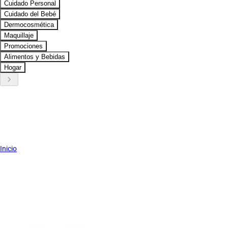
Cuidado Personal
Cuidado del Bebé
Dermocosmética
Maquillaje
Promociones
Alimentos y Bebidas
Hogar
keyboard_arrow_right
Inicio