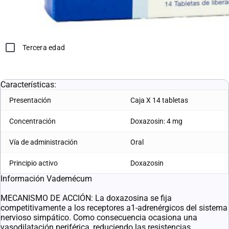
Hipertensión Arterial
Presión Arterial
Tercera edad
L. 1,641.82
L. 1,395.55
Características:
Presentación
Caja X 14 tabletas
Concentración
Doxazosin: 4 mg
Vía de administración
Oral
Principio activo
Doxazosin
Información Vademécum
MECANISMO DE ACCIÓN: La doxazosina se fija
competitivamente a los receptores a1-adrenérgicos del sistema
nervioso simpático. Como consecuencia ocasiona una
vasodilatación periférica, reduciendo las resistencias