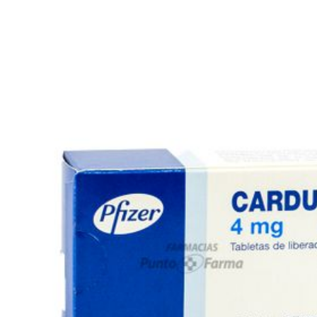
CARDURA XL 4 mg Caja X 14 Tabletas
Marca:
VIATRIS
SKU:
10002341
Dosis:
La dosis inicial de CARDURA XL, 4 mg una vez al día, debe ser
administrada con el desayuno. Dependiendo de la respuesta
sintomática y tolerabilidad del paciente, la dosis se puede
incrementar hasta 8 mg, que es la dosis máxima recomendada.
El intervalo para el ajuste recomendado es 3 a 4 semanas.
*Compras con receta médica o tercera edad, deben adjuntar en
el siguiente paso la documentación correspondiente.
Sirve para: