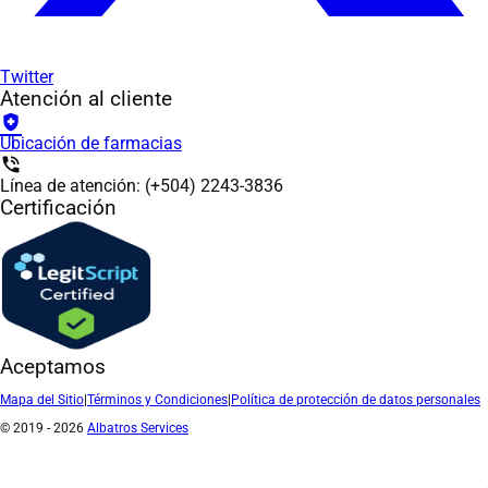
Twitter
Atención al cliente
health_and_safety
Ubicación de farmacias
phone_in_talk
Línea de atención: (+504) 2243-3836
Certificación
Aceptamos
Mapa del Sitio
|
Términos y Condiciones
|
Política de protección de datos personales
© 2019 - 2026
Albatros Services