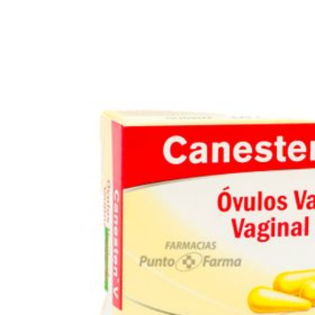
CANESTEN V Caja X 3 Óvulos
Marca:
BAYER HEALTHCARE
SKU:
10000947
Dosis:
una vez al día preferentemente por la noche antes de acostarse,
durante 3 días consecutivos.Administrar con precaución y con
seguimiento médico
*Compras con receta médica o tercera edad, deben adjuntar en
el siguiente paso la documentación correspondiente.
Sirve para:
Infección Vaginal