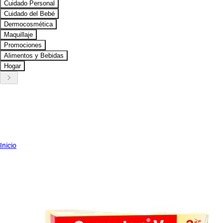
Cuidado Personal
Cuidado del Bebé
Dermocosmética
Maquillaje
Promociones
Alimentos y Bebidas
Hogar
keyboard_arrow_right
Inicio