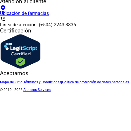
Atención al cliente
health_and_safety
Ubicación de farmacias
phone_in_talk
Línea de atención: (+504) 2243-3836
Certificación
Aceptamos
Mapa del Sitio
|
Términos y Condiciones
|
Política de protección de datos personales
© 2019 - 2026
Albatros Services