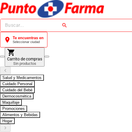
search
Te encuentras en
location_on
Seleccionar ciudad
shopping_cart
Carrito de compras
Sin productos
keyboard_arrow_left
Salud y Medicamentos
Cuidado Personal
Cuidado del Bebé
Dermocosmética
Maquillaje
Promociones
Alimentos y Bebidas
Hogar
keyboard_arrow_right