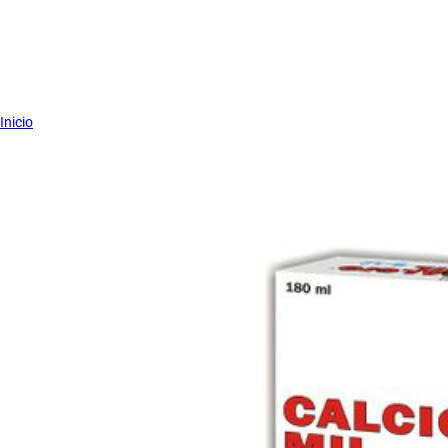
Inicio
5%
CALCIO MIL B12 LIQUIDO Frasco X 180 m
Marca:
QUIMIFAR
SKU:
10000426
Dosis:
Hombres adultos de 51 a 70 años 1.000 mg, Mujeres adultas d
mgAdministrar con precaución y con seguimiento médico