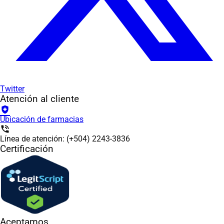
Twitter
Atención al cliente
health_and_safety
Ubicación de farmacias
phone_in_talk
Línea de atención: (+504) 2243-3836
Certificación
Aceptamos