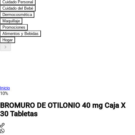
Cuidado Personal
Cuidado del Bebé
Dermocosmética
Maquillaje
Promociones
Alimentos y Bebidas
Hogar
keyboard_arrow_right
Inicio
10%
BROMURO DE OTILONIO 40 mg Caja X
30 Tabletas