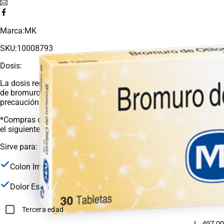
Marca:
MK
SKU:
10008793
Dosis:
La dosis recomendada es de 1 comprimido de Otilonio (40 mg
de bromuro de otilonio) dos o tres veces al día. Administrar con
precaución y con seguimiento médico
*Compras con receta médica o tercera edad, deben adjuntar en
el siguiente paso la documentación correspondiente.
Sirve para:
Colon Irritable
Dolor Estomacal
Tercera edad
L. 497.00