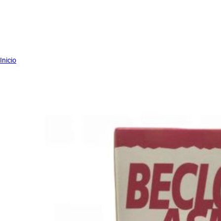
Inicio
5%
BECLO-ASMA AEROS 250 mcg X 10 ml
Marca:
ALDO- UNION LABORATORIOS
SKU:
10000837
Dosis:
La dosis inicial para asma leve o moderado es de una inhalaci
Para asma más grave la dosis usual es hasta de cuatro inhala