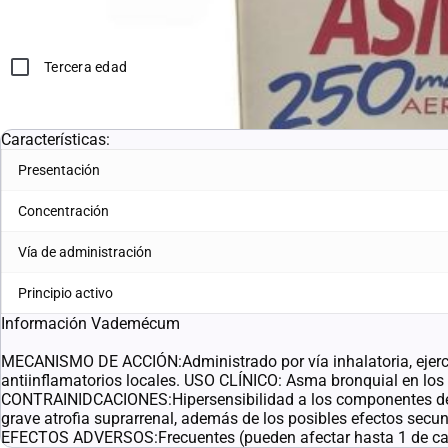
*Compras con receta médica o tercera edad, deben adjuntar en 
Tercera edad
Características:
Presentación
Concentración
Vía de administración
Principio activo
Información Vademécum
MECANISMO DE ACCIÓN:Administrado por vía inhalatoria, ejerce 
antiinflamatorios locales. USO CLÍNICO: Asma bronquial en los n
CONTRAINIDCACIONES:Hipersensibilidad a los componentes d
grave atrofia suprarrenal, además de los posibles efectos secun
EFECTOS ADVERSOS:Frecuentes (pueden afectar hasta 1 de cada 1