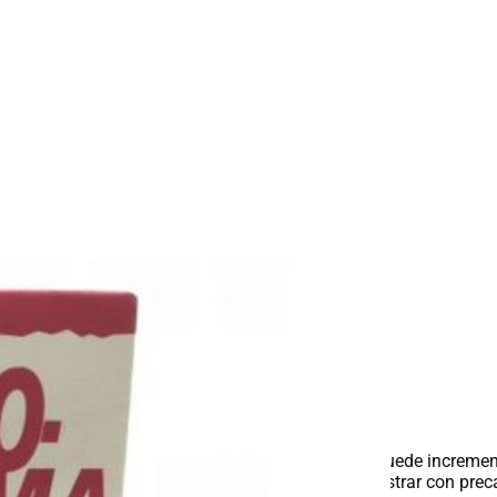
ón(50 microgramos) dos veces al día. Esta dosis puede incremen
ciones (200 microgramos) dos veces al día.Administrar con pre