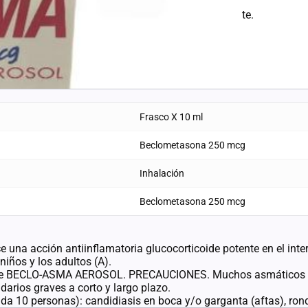
el siguiente paso la documentación correspondiente.
Frasco X 10 ml
Beclometasona 250 mcg
Inhalación
Beclometasona 250 mcg
una acción antiinflamatoria glucocorticoide potente en el inte
iños y los adultos (A).
e BECLO-ASMA AEROSOL. PRECAUCIONES. Muchos asmáticos some
darios graves a corto y largo plazo.
0 personas): candidiasis en boca y/o garganta (aftas), ronquer