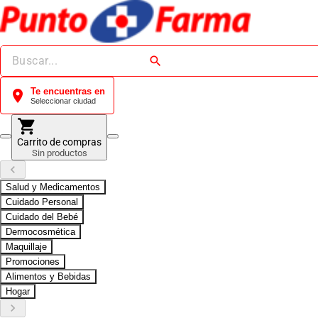
search
Te encuentras en
location_on
Seleccionar ciudad
shopping_cart
Carrito de compras
Sin productos
keyboard_arrow_left
Salud y Medicamentos
Cuidado Personal
Cuidado del Bebé
Dermocosmética
Maquillaje
Promociones
Alimentos y Bebidas
Hogar
keyboard_arrow_right