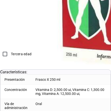
con seguimiento médico
*Compras con receta médica o tercera edad, deben adjuntar en
el siguiente paso la documentación correspondiente.
Sirve para:
Resfriado
Gripe
Tercera edad
L. 139.05
L. 127.93
Características:
Presentación
Frasco X 250 ml
Concentración
Vitamina D: 2,500.00 ui, Vitamina C: 1,300.00
mg, Vitamina A: 12,500.00 ui,
Vía de
Oral
administración