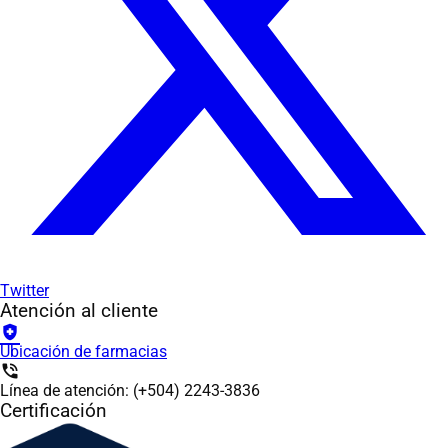
Twitter
Atención al cliente
health_and_safety
Ubicación de farmacias
phone_in_talk
Línea de atención: (+504) 2243-3836
Certificación