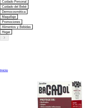
Cuidado Personal
Cuidado del Bebé
Dermocosmética
Maquillaje
Promociones
Alimentos y Bebidas
Hogar
keyboard_arrow_right
Inicio