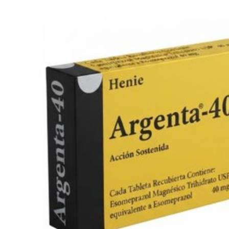
Marca:
HENIE
SKU:
10008244
Dosis:
P osología La dosis recomendada es de 40 mg de esomeprazol
(un comprimido) al día. Podría ser necesario tomar los
comprimidos durante 2-3 días consecutivos para lograr la
mejoría de los síntomas. La duración del tratamiento es de
hasta 2 semanas.Administrar con precaución y con
seguimiento médico
*Compras con receta médica o tercera edad, deben adjuntar en
el siguiente paso la documentación correspondiente.
Sirve para:
Gastritis Agúda
Reflujo