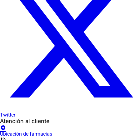
Twitter
Atención al cliente
health_and_safety
Ubicación de farmacias
phone_in_talk