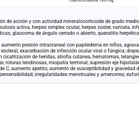
Hidrocortisona 100 mg
 de acción y con actividad mineralocorticoide de grado medio
osis activa, herpes simplex ocular, herpes zoster, varicela, in
icas, glaucoma de ángulo cerrado o abierto, queratitis herpétic
; aumento presión intracraneal con papiledema en niños, agrav
scleral, exacerbación de infección ocular viral o fúngica; dispe
en cicatrización de heridas, atrofia cutánea, hematomas, telangiec
r, roturas tendinosas, miopatía terminal; supresión eje hipotalá
de C, aumento apetito; aumento de susceptibilidad y gravedad de
ipersensibilidad; irregularidades menstruales y amenorrea; eufo