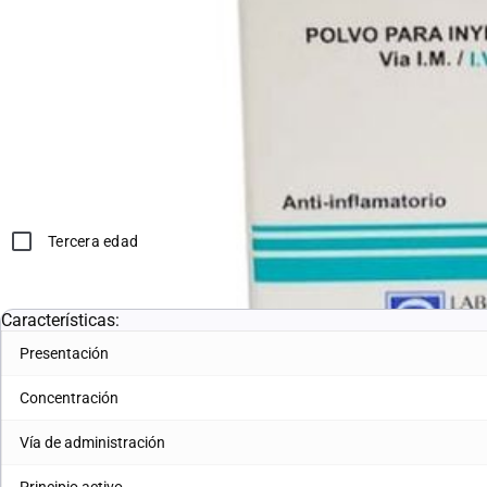
*Compras con receta médica o tercera edad, deben adjuntar en 
Sirve para:
Dolor
Analgésico
Inflamación
Tercera edad
Características:
Presentación
Concentración
Vía de administración