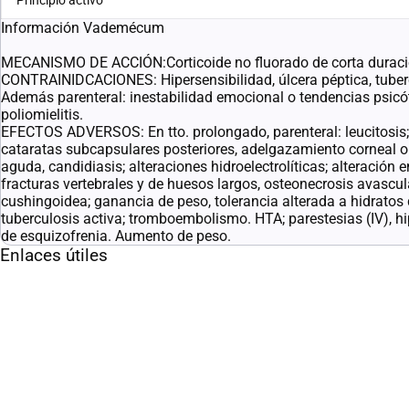
Principio activo
Información Vademécum
MECANISMO DE ACCIÓN:Corticoide no fluorado de corta duración
CONTRAINIDCACIONES: Hipersensibilidad, úlcera péptica, tubercul
Además parenteral: inestabilidad emocional o tendencias psicót
poliomielitis.
EFECTOS ADVERSOS: En tto. prolongado, parenteral: leucitosis
cataratas subcapsulares posteriores, adelgazamiento corneal o e
aguda, candidiasis; alteraciones hidroelectrolíticas; alteración 
fracturas vertebrales y de huesos largos, osteonecrosis avascula
cushingoidea; ganancia de peso, tolerancia alterada a hidratos 
tuberculosis activa; tromboembolismo. HTA; parestesias (IV), h
de esquizofrenia. Aumento de peso.
Enlaces útiles