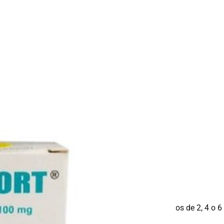
del caso, esta dosis puede ser repetida a intervalos de 2, 4 o 6 
dico