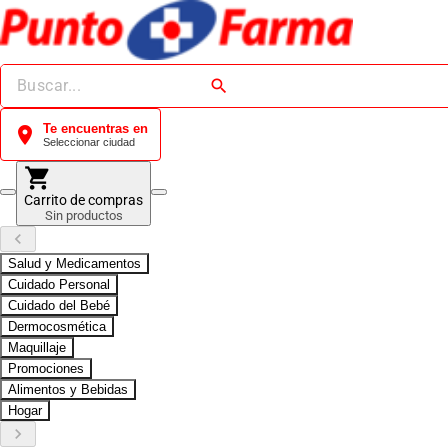
search
Te encuentras en
location_on
Seleccionar ciudad
shopping_cart
Carrito de compras
Sin productos
keyboard_arrow_left
Salud y Medicamentos
Cuidado Personal
Cuidado del Bebé
Dermocosmética
Maquillaje
Promociones
Alimentos y Bebidas
Hogar
keyboard_arrow_right