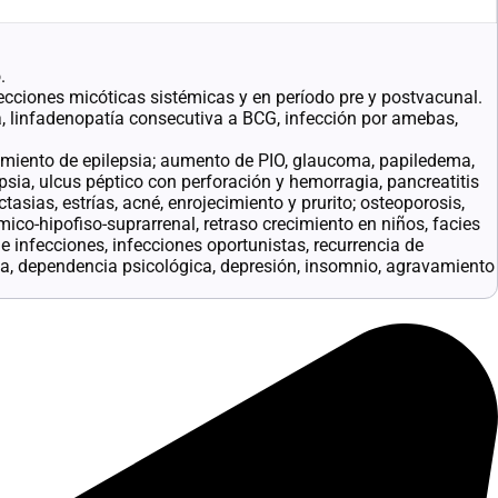
.
fecciones micóticas sistémicas y en período pre y postvacunal.
a, linfadenopatía consecutiva a BCG, infección por amebas,
amiento de epilepsia; aumento de PIO, glaucoma, papiledema,
psia, ulcus péptico con perforación y hemorragia, pancreatitis
tasias, estrías, acné, enrojecimiento y prurito; osteoporosis,
mico-hipofiso-suprarrenal, retraso crecimiento en niños, facies
 infecciones, infecciones oportunistas, recurrencia de
ria, dependencia psicológica, depresión, insomnio, agravamiento