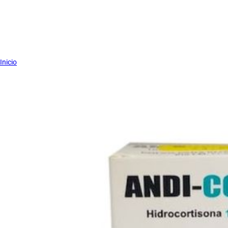
Inicio
15%
ANDI-CORT IM/IV 100 mg Caja X 1 Vial
Marca:
ANDIFAR
SKU:
10009096
Dosis:
La dosis inicial es de 100 a 500 mg, dependiendo de la gravedad 
del paciente. Administrar con precaución y con seguimiento mé