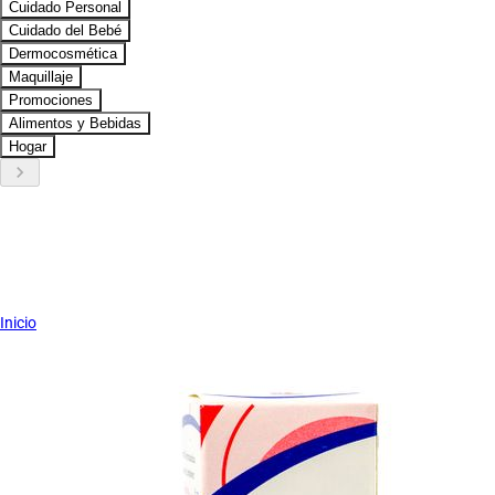
Cuidado Personal
Cuidado del Bebé
Dermocosmética
Maquillaje
Promociones
Alimentos y Bebidas
Hogar
keyboard_arrow_right
Inicio