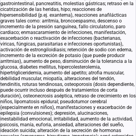
gastrointestinal, pancreatitis, molestias gástricas; retraso en la
cicatrización de las heridas, hipo; reacciones de
hipersensibilidad (p.ej. exantema), reacciones anafilácticas
graves tales como: arritmia, broncoespasmo, descenso o
incremento de la presión sanguínea, fallo circulatorio, paro
cardiaco; enmascaramiento de infecciones, manifestación,
exacerbación o reactivación de infecciones (bacterianas,
víricas, fúngicas, parasitarias e infecciones oportunistas),
activación de estrongiloidiasis; retención de sodio con edema,
incremento de la excreción de potasio (que puede producir
arritmias), aumento de peso, disminución de la tolerancia a la
glucosa, diabetes mellitus, hipercolesterolemia,
hipertrigliceridemia, aumento del apetito; atrofia muscular,
debilidad muscular, miopatía, alteraciones del tendón,
tendinitis, roturas tendinosas, osteoporosis (dosis dependiente,
puede ocurrir incluso después de tratamientos de corta
duración), osteonecrosis aséptica, retraso de crecimiento en los
niños, lipomatosis epidural; pseudotumor cerebral
(especialmente en niños), manifestaciones y exacerbación de
epilepsia (convulsiones); depresión, alucinaciones,
inestabilidad emocional, irritabilidad, aumento de la actividad,
psicosis, manía, euforia, ansiedad, alteraciones del sueño,
ideación suicida; alteración de la secreción de hormonas