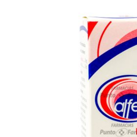
ALFER- DEX GOTAS OFTÁLMICAS Frasco
X 7.5 ml
Marca:
ALFER
SKU:
10001614
Dosis:
Administrar con precaución y con seguimiento médico. Se
toma normalmente a dosis de 0,5 a 10 mg al día, dependiendo
de la enfermedad que esté siendo tratada. En enfermedades
más graves, se pueden requerir dosis por encima de 10 mg al
día. La dosis debe ajustarse según la respuesta individual del
paciente y la gravedad de la enfermedad.
*Compras con receta médica o tercera edad, deben adjuntar en
el siguiente paso la documentación correspondiente.