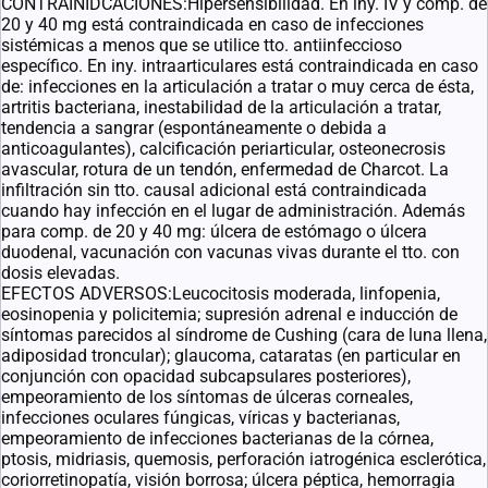
CONTRAINIDCACIONES:Hipersensibilidad. En iny. IV y comp. de
20 y 40 mg está contraindicada en caso de infecciones
sistémicas a menos que se utilice tto. antiinfeccioso
específico. En iny. intraarticulares está contraindicada en caso
de: infecciones en la articulación a tratar o muy cerca de ésta,
artritis bacteriana, inestabilidad de la articulación a tratar,
tendencia a sangrar (espontáneamente o debida a
anticoagulantes), calcificación periarticular, osteonecrosis
avascular, rotura de un tendón, enfermedad de Charcot. La
infiltración sin tto. causal adicional está contraindicada
cuando hay infección en el lugar de administración. Además
para comp. de 20 y 40 mg: úlcera de estómago o úlcera
duodenal, vacunación con vacunas vivas durante el tto. con
dosis elevadas.
EFECTOS ADVERSOS:Leucocitosis moderada, linfopenia,
eosinopenia y policitemia; supresión adrenal e inducción de
síntomas parecidos al síndrome de Cushing (cara de luna llena,
adiposidad troncular); glaucoma, cataratas (en particular en
conjunción con opacidad subcapsulares posteriores),
empeoramiento de los síntomas de úlceras corneales,
infecciones oculares fúngicas, víricas y bacterianas,
empeoramiento de infecciones bacterianas de la córnea,
ptosis, midriasis, quemosis, perforación iatrogénica esclerótica,
coriorretinopatía, visión borrosa; úlcera péptica, hemorragia