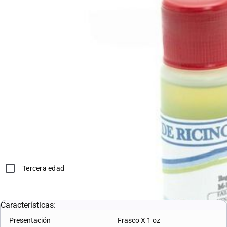
Marca:
MAPECA LABORATORIOS
SKU:
10001036
Dosis:
Adultos: 25 ml en una única toma.Administrar con precaución y
con seguimiento médico
*Compras con receta médica o tercera edad, deben adjuntar en
el siguiente paso la documentación correspondiente.
Sirve para:
Estreñimiento
Tercera edad
L. 32.17
L. 31.53
Características:
Presentación
Frasco X 1 oz