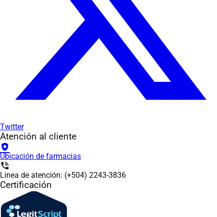
Twitter
Atención al cliente
health_and_safety
Ubicación de farmacias
phone_in_talk
Línea de atención: (+504) 2243-3836
Certificación