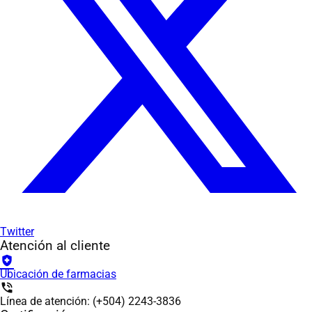
Twitter
Atención al cliente
health_and_safety
Ubicación de farmacias
phone_in_talk
Línea de atención: (+504) 2243-3836