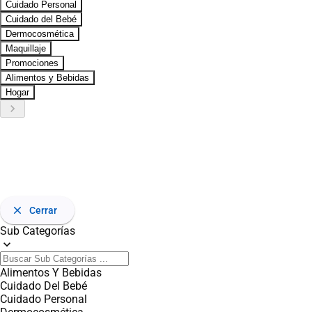
Cuidado Personal
Cuidado del Bebé
Dermocosmética
Maquillaje
Promociones
Alimentos y Bebidas
Hogar
keyboard_arrow_right
close
Cerrar
Sub Categorías
expand_more
Alimentos Y Bebidas
Cuidado Del Bebé
Cuidado Personal