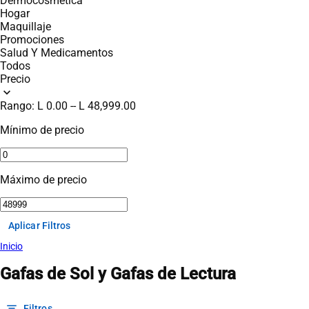
Dermocosmética
Hogar
Maquillaje
Promociones
Salud Y Medicamentos
Todos
Precio
expand_more
Rango:
L 0.00
--
L 48,999.00
Mínimo de precio
Máximo de precio
Aplicar Filtros
Inicio
Gafas de Sol y Gafas de Lectura
filter_list
Filtros