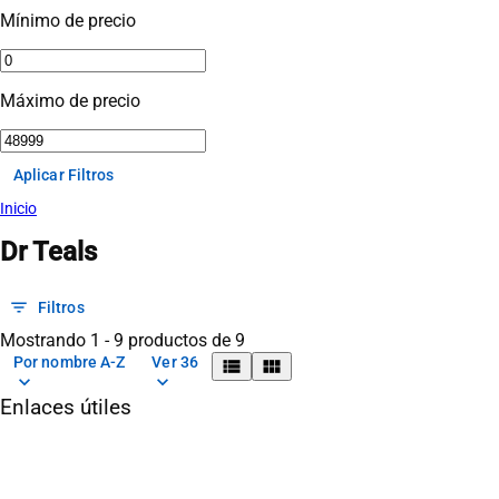
Mínimo de precio
Máximo de precio
Aplicar Filtros
Inicio
Dr Teals
filter_list
Filtros
Mostrando 1 - 9 productos de 9
Por nombre A-Z
Ver 36
view_list
view_module
keyboard_arrow_down
keyboard_arrow_down
Enlaces útiles