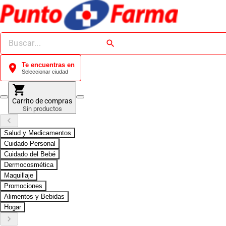
search
Te encuentras en
location_on
Seleccionar ciudad
shopping_cart
Carrito de compras
Sin productos
keyboard_arrow_left
Salud y Medicamentos
Cuidado Personal
Cuidado del Bebé
Dermocosmética
Maquillaje
Promociones
Alimentos y Bebidas
Hogar
keyboard_arrow_right