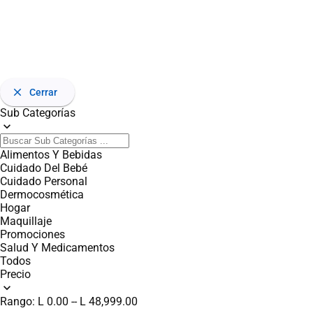
close
Cerrar
Sub Categorías
expand_more
Alimentos Y Bebidas
Cuidado Del Bebé
Cuidado Personal
Dermocosmética
Hogar
Maquillaje
Promociones
Salud Y Medicamentos
Todos
Precio
expand_more
Rango:
L 0.00
--
L 48,999.00