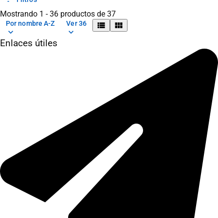
Mostrando 1 - 36 productos de 37
Por nombre A-Z
Ver 36
view_list
view_module
keyboard_arrow_down
keyboard_arrow_down
Enlaces útiles