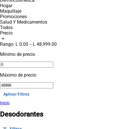
Dermocosmética
Hogar
Maquillaje
Promociones
Salud Y Medicamentos
Todos
Precio
expand_more
Rango:
L 0.00
--
L 48,999.00
Mínimo de precio
Máximo de precio
Aplicar Filtros
Inicio
Desodorantes
filter_list
Filtros