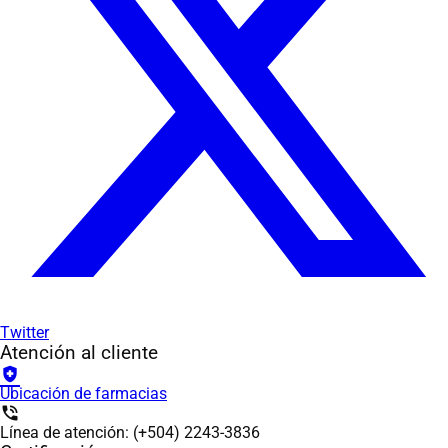
Twitter
Atención al cliente
health_and_safety
Ubicación de farmacias
phone_in_talk
Línea de atención: (+504) 2243-3836