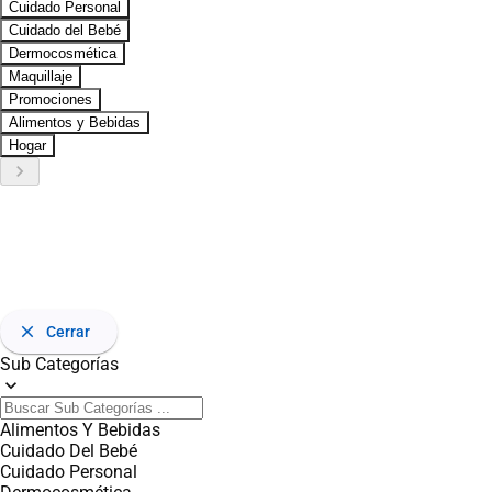
Cuidado Personal
Cuidado del Bebé
Dermocosmética
Maquillaje
Promociones
Alimentos y Bebidas
Hogar
keyboard_arrow_right
close
Cerrar
Sub Categorías
expand_more
Alimentos Y Bebidas
Cuidado Del Bebé
Cuidado Personal