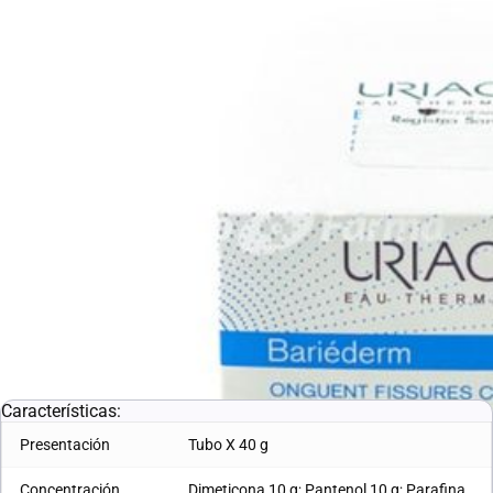
Marca:
URIAGE
SKU:
10004861
Dosis:
Aplicar cuantas veces sea necesario en la zona de la piel que
se desee aislar, proteger o reparar.Administrar con precaución y
con seguimiento médico
Sirve para:
Afecciones de la Piel
Irritabilidad
Picazón
L. 785.01
Características:
Presentación
Tubo X 40 g
Concentración
Dimeticona 10 g; Pantenol 10 g; Parafina