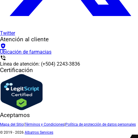
Twitter
Atención al cliente
health_and_safety
Ubicación de farmacias
phone_in_talk
Línea de atención: (+504) 2243-3836
Certificación
Aceptamos
Mapa del Sitio
|
Términos y Condiciones
|
Política de protección de datos personales
© 2019 - 2026
Albatros Services