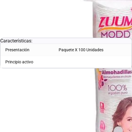
Marca:
ZUUM LABORATORIO
SKU:
10005126
L. 102.00
Características:
Presentación
Paquete X 100 Unidades
Principio activo
Enlaces útiles