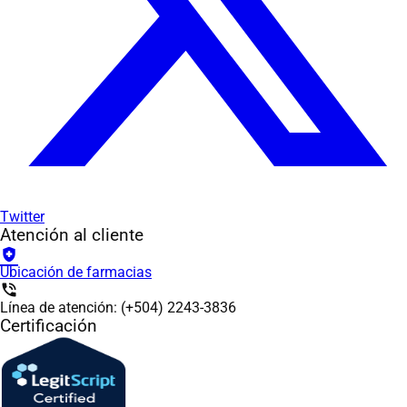
Twitter
Atención al cliente
health_and_safety
Ubicación de farmacias
phone_in_talk
Línea de atención: (+504) 2243-3836
Certificación