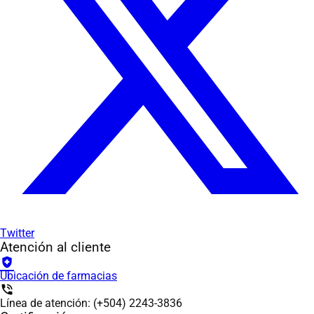
Twitter
Atención al cliente
health_and_safety
Ubicación de farmacias
phone_in_talk
Línea de atención: (+504) 2243-3836