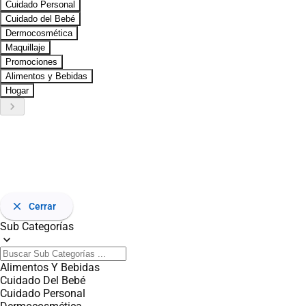
Cuidado Personal
Cuidado del Bebé
Dermocosmética
Maquillaje
Promociones
Alimentos y Bebidas
Hogar
keyboard_arrow_right
close
Cerrar
Sub Categorías
expand_more
Alimentos Y Bebidas
Cuidado Del Bebé
Cuidado Personal