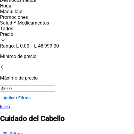
Dermocosmética
Hogar
Maquillaje
Promociones
Salud Y Medicamentos
Todos
Precio
expand_more
Rango:
L 0.00
--
L 48,999.00
Mínimo de precio
Máximo de precio
Aplicar Filtros
Inicio
Cuidado del Cabello
filter_list
Filtros