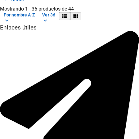
Mostrando 1 - 36 productos de 44
Por nombre A-Z
Ver 36
view_list
view_module
keyboard_arrow_down
keyboard_arrow_down
Enlaces útiles