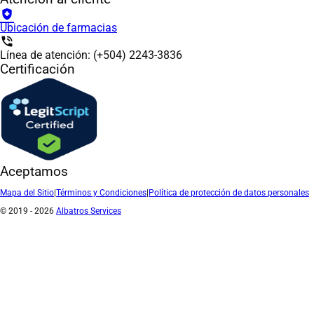
health_and_safety
Ubicación de farmacias
phone_in_talk
Línea de atención: (+504) 2243-3836
Certificación
Aceptamos
Mapa del Sitio
|
Términos y Condiciones
|
Política de protección de datos personales
© 2019 - 2026
Albatros Services