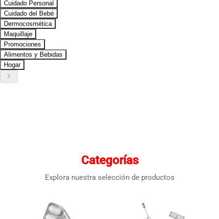
Cuidado Personal
Cuidado del Bebé
Dermocosmética
Maquillaje
Promociones
Alimentos y Bebidas
Hogar
keyboard_arrow_right
Categorías
Explora nuestra selección de productos