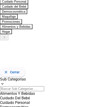
Cuidado Personal
Cuidado del Bebé
Dermocosmética
Maquillaje
Promociones
Alimentos y Bebidas
Hogar
keyboard_arrow_right
close
Cerrar
Sub Categorías
expand_more
Alimentos Y Bebidas
Cuidado Del Bebé
Cuidado Personal