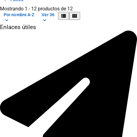
Mostrando 1 - 12 productos de 12
Por nombre A-Z
Ver 36
view_list
view_module
keyboard_arrow_down
keyboard_arrow_down
Enlaces útiles