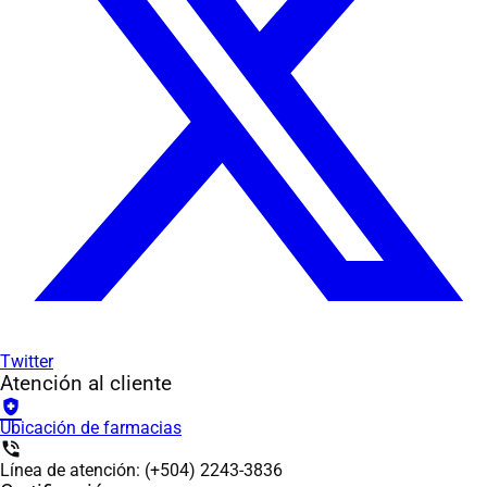
Twitter
Atención al cliente
health_and_safety
Ubicación de farmacias
phone_in_talk
Línea de atención: (+504) 2243-3836