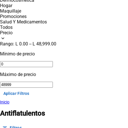
Dermocosmética
Hogar
Maquillaje
Promociones
Salud Y Medicamentos
Todos
Precio
expand_more
Rango:
L 0.00
--
L 48,999.00
Mínimo de precio
Máximo de precio
Aplicar Filtros
Inicio
Antiflatulentos
filter_list
Filtros