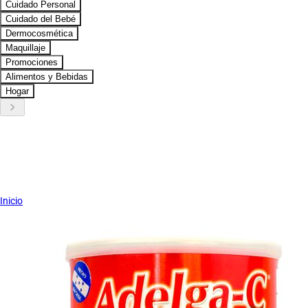
Cuidado Personal
Cuidado del Bebé
Dermocosmética
Maquillaje
Promociones
Alimentos y Bebidas
Hogar
keyboard_arrow_right
Inicio