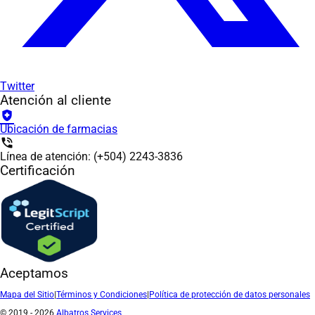
Twitter
Atención al cliente
health_and_safety
Ubicación de farmacias
phone_in_talk
Línea de atención: (+504) 2243-3836
Certificación
Aceptamos
Mapa del Sitio
|
Términos y Condiciones
|
Política de protección de datos personales
© 2019 - 2026
Albatros Services