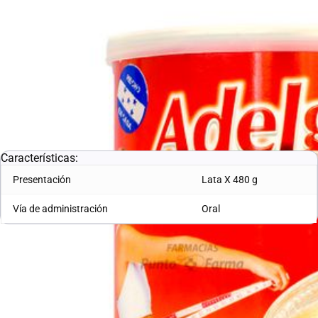
Marca:
ANDIFAR
SKU:
10003126
L. 274.62
Características:
Presentación
Lata X 480 g
Vía de administración
Oral
Enlaces útiles